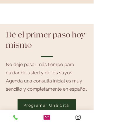
Dé el primer paso hoy
mismo
No deje pasar más tiempo para
cuidar de usted y de los suyos.
Agenda una consulta inicial es muy
sencillo y completamente en español.
Programar Una Cita
¿Tiene preguntas sobre la cobertura
Our Locations
de su seguro o cómo funciona la
telesalud? Llámenos al
(831) 216-6168